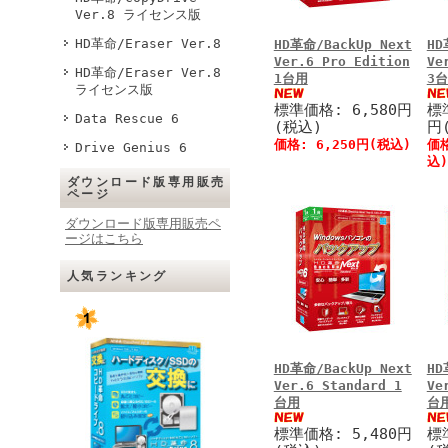
Ver.8 ライセンス版
HD革命/Eraser Ver.8
HD革命/BackUp Next
HD
Ver.6 Pro Edition
Ve
HD革命/Eraser Ver.8
1台用
3
ライセンス版
標準価格: 6,580円
標
Data Rescue 6
(税込)
円
価格:
6,250円
(税込)
価
Drive Genius 6
込)
ダウンロード版専用販売
ページ
ダウンロード版専用販売ペ
ージはこちら
人気ランキング
HD革命/BackUp Next
HD
Ver.6 Standard 1
Ve
台用
台
標準価格: 5,480円
標