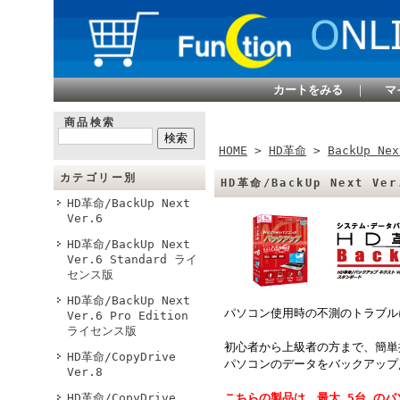
カートをみる
｜
マ
商品検索
HOME
>
HD革命
>
BackUp Nex
カテゴリー別
HD革命/BackUp Next Ve
HD革命/BackUp Next
Ver.6
HD革命/BackUp Next
Ver.6 Standard ライ
センス版
HD革命/BackUp Next
パソコン使用時の不測のトラブル
Ver.6 Pro Edition
ライセンス版
初心者から上級者の方まで、簡単
HD革命/CopyDrive
パソコンのデータをバックアップ
Ver.8
HD革命/CopyDrive
こちらの製品は、最大 5台 の