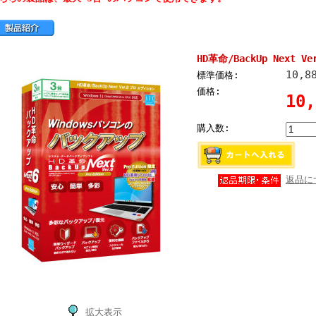
HD革命/BackUp Next Ve
10,8
標準価格:
価格:
10
購入数:
返品に
拡大表示