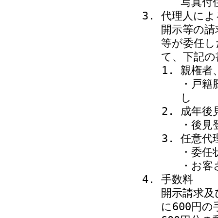
写真付
代理人によ
開示等の請
等が委任し
て、下記の
親権者
・戸籍
し
成年後
・後見
任意代
・委任
・お客
手数料
開示請求及
に600円