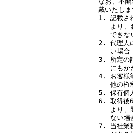
なお、不開
戴いたしま
記載さ
より、
できな
代理人
い場合
所定の
にもか
お客様
他の権
保有個
取得後
より、
ない場
当社業