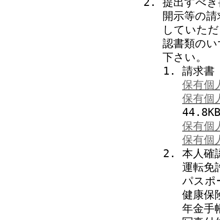
提出すべき
開示等の請
していただ
認書類のい
下さい。
請求書
保有個
保有個
44.8K
保有個
保有個
本人確
運転免
パスポ
健康保
年金手