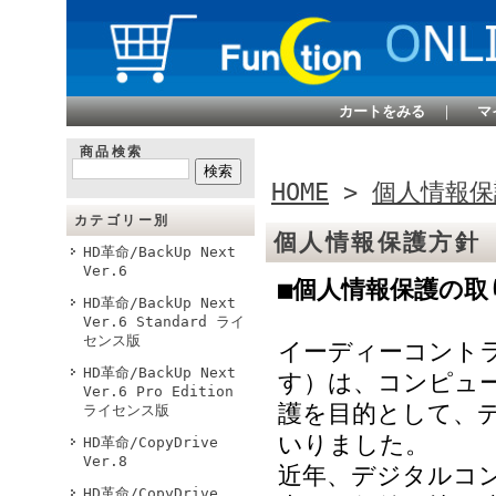
カートをみる
｜
マ
商品検索
HOME
>
個人情報保
カテゴリー別
個人情報保護方針
HD革命/BackUp Next
Ver.6
■個人情報保護の取
HD革命/BackUp Next
Ver.6 Standard ライ
センス版
イーディーコント
HD革命/BackUp Next
す）は、コンピュ
Ver.6 Pro Edition
護を目的として、
ライセンス版
いりました。
HD革命/CopyDrive
Ver.8
近年、デジタルコ
HD革命/CopyDrive