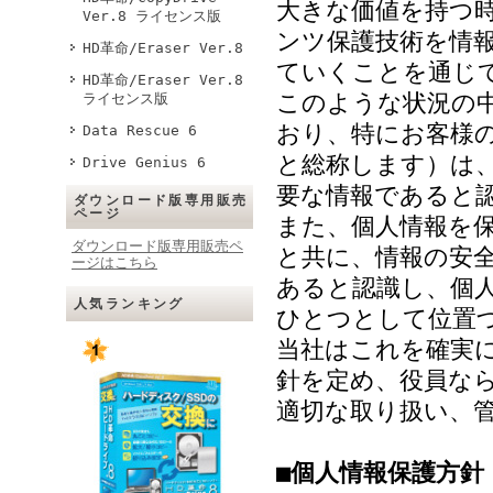
大きな価値を持つ
Ver.8 ライセンス版
ンツ保護技術を情
HD革命/Eraser Ver.8
ていくことを通じ
HD革命/Eraser Ver.8
このような状況の
ライセンス版
おり、特にお客様
Data Rescue 6
と総称します）は
Drive Genius 6
要な情報であると
ダウンロード版専用販売
ページ
また、個人情報を
ダウンロード版専用販売ペ
と共に、情報の安
ージはこちら
あると認識し、個
人気ランキング
ひとつとして位置
当社はこれを確実
針を定め、役員な
適切な取り扱い、
■個人情報保護方針