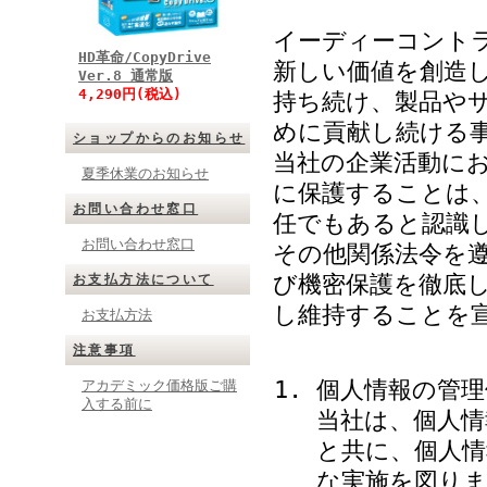
イーディーコント
HD革命/CopyDrive
新しい価値を創造
Ver.8 通常版
4,290円(税込)
持ち続け、製品や
めに貢献し続ける
ショップからのお知らせ
当社の企業活動に
夏季休業のお知らせ
に保護することは
お問い合わせ窓口
任でもあると認識
お問い合わせ窓口
その他関係法令を
び機密保護を徹底
お支払方法について
し維持することを
お支払方法
注意事項
個人情報の管理
アカデミック価格版ご購
入する前に
当社は、個人情
と共に、個人
な実施を図り