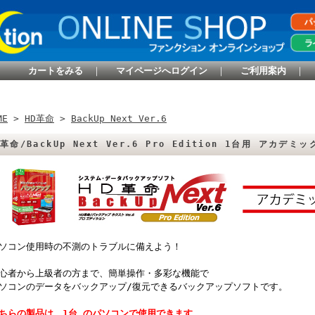
カートをみる
｜
マイページへログイン
｜
ご利用案内
｜
ME
>
HD革命
>
BackUp Next Ver.6
D革命/BackUp Next Ver.6 Pro Edition 1台用 アカデミ
ソコン使用時の不測のトラブルに備えよう！
心者から上級者の方まで、簡単操作・多彩な機能で
ソコンのデータをバックアップ/復元できるバックアップソフトです。
ちらの製品は、1台 のパソコンで使用できます。