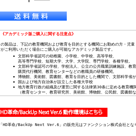
《アカデミック版ご購入に関する注意点》
この製品は、下記の教育機関および教育を目的とする機関にお勤めの方・児童
方がご利用いただく場合にご購入が可能なアカデミック製品です。
文部科学省認可の幼稚園、小学校、中学校、高等学校、
高等専門学校、短期大学、大学、大学院、専門学校、各種学校。
文部科学省認可の学校、学校法人、公立の公共職業訓練施設、教
購買代行機関、教育センターなどの教職員の研修機関。
博物館、美術館、図書館、教育を目的とした機関で、文部科学省
国および地方自治体が設立した各種大学校
地方教育行政の組織及び運営に関する法律第30条に定める教育機
（教育センター、教育研究所、美術館、博物館、公民館、図書館
「HD革命/BackUp Next Ver.6」の販売元はファンクション株式会社と