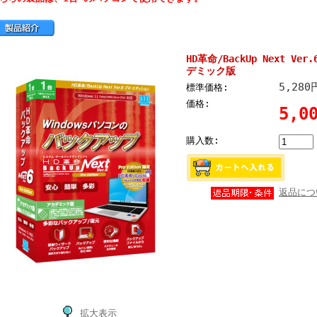
HD革命/BackUp Next Ver
デミック版
5,280
標準価格:
価格:
5,0
購入数:
返品につ
拡大表示