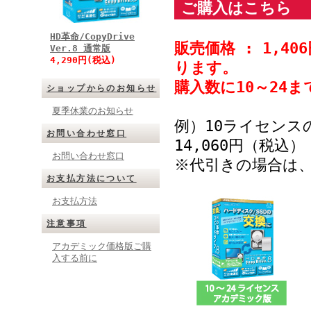
ご購入はこちら
HD革命/CopyDrive
販売価格 : 1,
Ver.8 通常版
4,290円(税込)
ります。
購入数に10～24
ショップからのお知らせ
夏季休業のお知らせ
例）10ライセンスの
お問い合わせ窓口
14,060円（税込）
お問い合わせ窓口
※代引きの場合は
お支払方法について
お支払方法
注意事項
アカデミック価格版ご購
入する前に