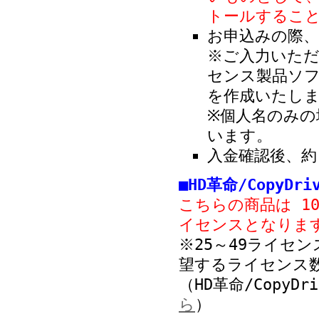
トールするこ
お申込みの際、
※ご入力いただ
センス製品ソ
を作成いたし
※個人名のみ
います。
入金確認後、約
■HD革命/CopyDri
こちらの商品は 1
イセンスとなりま
※25～49ライセ
望するライセンス
（HD革命/CopyDr
ら
）