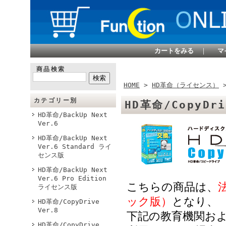
カートをみる
｜
マ
商品検索
HOME
>
HD革命（ライセンス）
カテゴリー別
HD革命/CopyDr
HD革命/BackUp Next
Ver.6
HD革命/BackUp Next
Ver.6 Standard ライ
センス版
HD革命/BackUp Next
Ver.6 Pro Edition
こちらの商品は、
ライセンス版
ック版）
となり、
HD革命/CopyDrive
Ver.8
下記の教育機関お
HD革命/CopyDrive