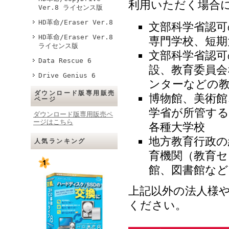
利用いただく場合
Ver.8 ライセンス版
HD革命/Eraser Ver.8
文部科学省認可
HD革命/Eraser Ver.8
専門学校、短期
ライセンス版
文部科学省認可
Data Rescue 6
設、教育委員会
Drive Genius 6
ンターなどの教
ダウンロード版専用販売
博物館、美術館
ページ
学省が所管する
ダウンロード版専用販売ペ
ージはこちら
各種大学校
地方教育行政の
人気ランキング
育機関（教育セ
館、図書館など
上記以外の法人様
ください。