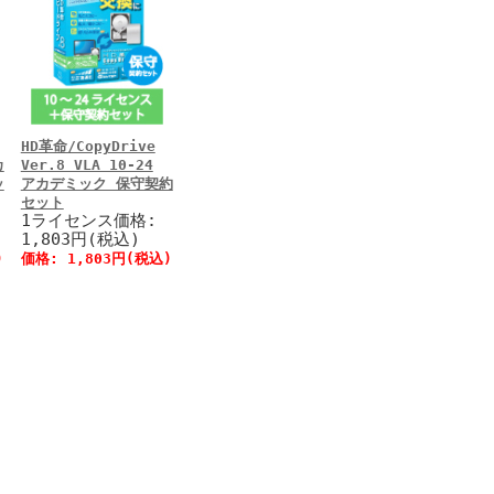
HD革命/CopyDrive
カ
Ver.8 VLA 10-24
ッ
アカデミック 保守契約
セット
1ライセンス価格:
1,803円(税込)
)
価格:
1,803円
(税込)