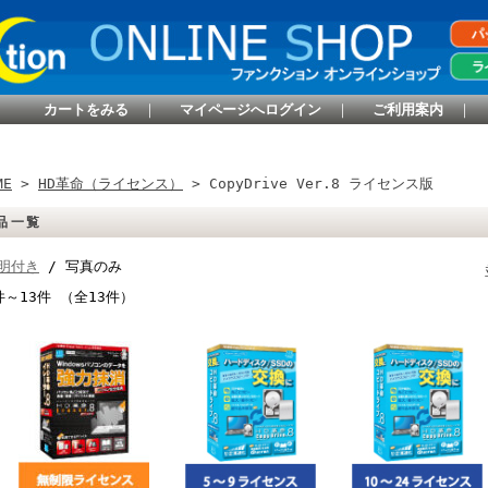
カートをみる
｜
マイページへログイン
｜
ご利用案内
｜
ME
>
HD革命（ライセンス）
> CopyDrive Ver.8 ライセンス版
品一覧
明付き
/ 写真のみ
件～13件 （全13件）