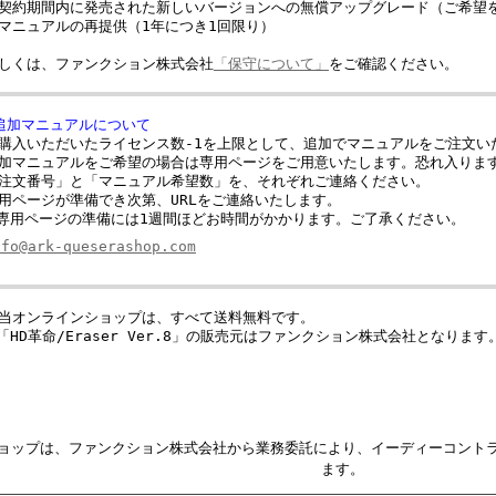
契約期間内に発売された新しいバージョンへの無償アップグレード（ご希望
マニュアルの再提供（1年につき1回限り）
しくは、ファンクション株式会社
「保守について」
をご確認ください。
追加マニュアルについて
購入いただいたライセンス数-1を上限として、追加でマニュアルをご注文い
加マニュアルをご希望の場合は専用ページをご用意いたします。恐れ入りま
注文番号」と「マニュアル希望数」を、それぞれご連絡ください。
用ページが準備でき次第、URLをご連絡いたします。
専用ページの準備には1週間ほどお時間がかかります。ご了承ください。
nfo@ark-queserashop.com
当オンラインショップは、すべて送料無料です。
「HD革命/Eraser Ver.8」の販売元はファンクション株式会社となります
ョップは、ファンクション株式会社から業務委託により、イーディーコント
ます。