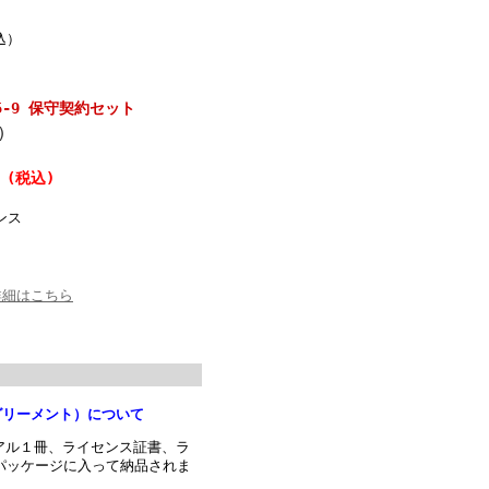
込）
A 5-9 保守契約セット
)
円
(税込)
ンス
詳細はこちら
 アグリーメント）について
ニュアル１冊、ライセンス証書、ラ
パッケージに入って納品されま