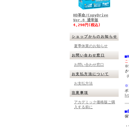
HD革命/CopyDrive
Ver.8 通常版
4,290円(税込)
ショップからのお知らせ
夏季休業のお知らせ
お問い合わせ窓口
■
こ
お問い合わせ窓口
※
さ
お支払方法について
（
お支払方法
※
ボ
注意事項
h
アカデミック価格版ご購
入する前に
■
保
・