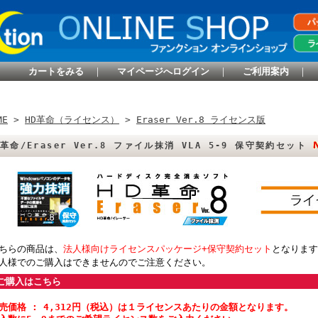
カートをみる
｜
マイページへログイン
｜
ご利用案内
｜
ME
>
HD革命（ライセンス）
>
Eraser Ver.8 ライセンス版
D革命/Eraser Ver.8 ファイル抹消 VLA 5-9 保守契約セット
ちらの商品は、
法人様向けライセンスパッケージ+保守契約セット
となります
人様でのご購入はできませんのでご注意ください。
ご購入はこちら
売価格 : 4,312円（税込）は１ライセンスあたりの金額となります。