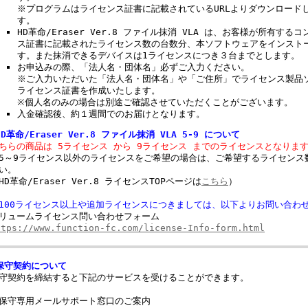
※プログラムはライセンス証書に記載されているURLよりダウンロード
す。
HD革命/Eraser Ver.8 ファイル抹消 VLA は、お客様が所有す
ス証書に記載されたライセンス数の台数分、本ソフトウェアをインスト
す。また抹消できるデバイスは1ライセンスにつき３台までとします。
お申込みの際、「法人名・団体名」必ずご入力ください。
※ご入力いただいた「法人名・団体名」や「ご住所」でライセンス製品
ライセンス証書を作成いたします。
※個人名のみの場合は別途ご確認させていただくことがございます。
入金確認後、約１週間でのお届けとなります。
HD革命/Eraser Ver.8 ファイル抹消 VLA 5-9 について
ちらの商品は 5ライセンス から 9ライセンス までのライセンスとなりま
5～9ライセンス以外のライセンスをご希望の場合は、ご希望するライセンス
い。
HD革命/Eraser Ver.8 ライセンスTOPページは
こちら
）
100ライセンス以上や追加ライセンスにつきましては、以下よりお問い合わ
リュームライセンス問い合わせフォーム
ttps://www.function-fc.com/license-Info-form.html
保守契約について
守契約を締結すると下記のサービスを受けることができます。
保守専用メールサポート窓口のご案内