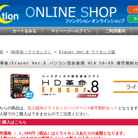
カートをみる
｜
マイページへログイン
｜
ご利用案内
｜
ME
>
HD革命（ライセンス）
>
Eraser Ver.8 ライセンス版
D革命/Eraser Ver.8 パソコン完全抹消 VLA 50-99 保守契
ちらの商品は、
法人様向けライセンスパッケージ+保守契約セット
となります
人様でのご購入はできませんのでご注意ください。
ご購入はこちら
売価格 : 1,309円（税込）は１ライセンスあたりの金額となります。