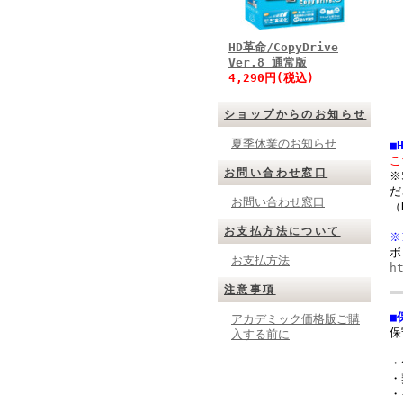
HD革命/CopyDrive
Ver.8 通常版
4,290円(税込)
ショップからのお知らせ
夏季休業のお知らせ
■
こ
お問い合わせ窓口
※
だ
お問い合わせ窓口
（
お支払方法について
※
ボ
お支払方法
h
注意事項
■
アカデミック価格版ご購
保
入する前に
・
・
・