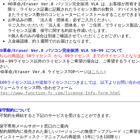
HD革命/Eraser Ver.8 パソコン完全抹消 VLA は、お客様が所
限り、ライセンス証書に記載されたライセンス数の台数分、デバイスを
またライセンス数分のコンピューターにインストールすることができま
お申込みの際、「法人名・団体名」必ずご入力ください。
※ご入力いただいた「法人名・団体名」や「ご住所」でライセンス製品
ライセンス証書、保守に関する約款を作成いたします。
※個人名のみの場合は別途ご確認させていただくことがございます。
入金確認後、約１週間でのお届けとなります。
HD革命/Eraser Ver.8 パソコン完全抹消 VLA 50-99 について
ちらの商品は 50ライセンス から 99ライセンス までのライセンスとなり
50～99ライセンス以外のライセンスをご希望の場合は、ご希望するライセ
さい。
HD革命/Eraser Ver.8 ライセンスTOPページは
こちら
）
100ライセンス以上や追加ライセンスにつきましては、以下よりお問い合わ
リュームライセンス問い合わせフォーム
ttps://www.function-fc.com/license-Info-form.html
保守契約について
守契約を締結すると下記のサービスを受けることができます。
保守専用メールサポート窓口のご案内
契約期間内に発売された新しいバージョンへの無償アップグレード（ご希望
インストールディスク・マニュアルの再提供（1年につき1回限り）