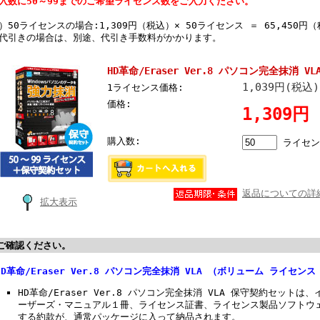
入数に50～99までのご希望ライセンス数をご入力ください。
）50ライセンスの場合:1,309円（税込）× 50ライセンス ＝ 65,450円
代引きの場合は、別途、代引き手数料がかかります。
HD革命/Eraser Ver.8 パソコン完全抹消 V
1,039円(税込)
1ライセンス価格:
価格:
1,309円
購入数:
ライセン
返品についての詳
拡大表示
ご確認ください。
HD革命/Eraser Ver.8 パソコン完全抹消 VLA （ボリューム ライセ
HD革命/Eraser Ver.8 パソコン完全抹消 VLA 保守契約セット
ーザーズ・マニュアル１冊、ライセンス証書、ライセンス製品ソフトウ
する約款が、通常パッケージに入って納品されます。