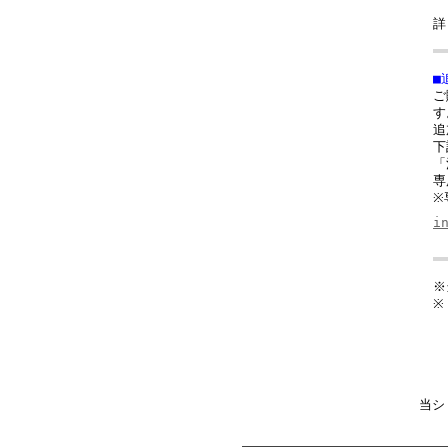
詳
■
ご
す
追
下
「
専
※
i
※
※
当シ