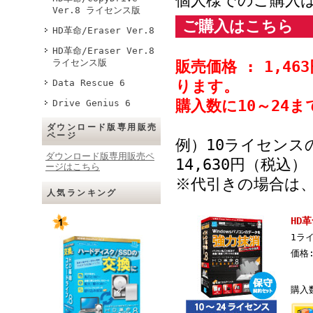
個人様でのご購入
Ver.8 ライセンス版
ご購入はこちら
HD革命/Eraser Ver.8
HD革命/Eraser Ver.8
ライセンス版
販売価格 : 1,
Data Rescue 6
ります。
購入数に10～24
Drive Genius 6
ダウンロード版専用販売
ページ
例）10ライセンスの
ダウンロード版専用販売ペ
14,630円（税込）
ージはこちら
※代引きの場合は
人気ランキング
HD革
1ラ
価格
購入