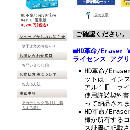
拡大表示
HD革命/CopyDrive
Ver.8 通常版
4,290円(税込)
ご確認ください。
ショップからのお知らせ
夏季休業のお知らせ
■HD革命/Erase
お問い合わせ窓口
ライセンス アグ
お問い合わせ窓口
HD革命/Eras
お支払方法について
ットは、イン
お支払方法
アル１冊、ラ
注意事項
使用許諾契約書
って納品され
アカデミック価格版ご購
入する前に
HD革命/Eras
様が所有する
ス証書に記載