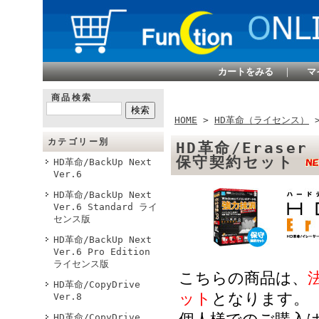
カートをみる
｜
マ
商品検索
HOME
>
HD革命（ライセンス）
カテゴリー別
HD革命/Eraser
保守契約セット
HD革命/BackUp Next
Ver.6
HD革命/BackUp Next
Ver.6 Standard ライ
センス版
HD革命/BackUp Next
Ver.6 Pro Edition
ライセンス版
こちらの商品は、
HD革命/CopyDrive
ット
となります。
Ver.8
HD革命/CopyDrive