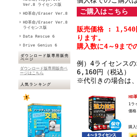
個人様でのご購入
Ver.8 ライセンス版
ご購入はこちら
HD革命/Eraser Ver.8
HD革命/Eraser Ver.8
ライセンス版
販売価格 : 1,
Data Rescue 6
ります。
購入数に4～9ま
Drive Genius 6
ダウンロード版専用販売
ページ
例）4ライセンスの場
ダウンロード版専用販売ペ
6,160円（税込）
ージはこちら
※代引きの場合は
人気ランキング
HD
1ラ
価格
購入