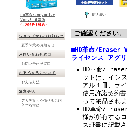
拡大表示
HD革命/CopyDrive
Ver.8 通常版
4,290円(税込)
ご確認ください。
ショップからのお知らせ
夏季休業のお知らせ
■HD革命/Erase
お問い合わせ窓口
ライセンス アグ
お問い合わせ窓口
HD革命/Eras
お支払方法について
ットは、イン
お支払方法
アル１冊、ラ
注意事項
使用許諾契約書
って納品され
アカデミック価格版ご購
入する前に
HD革命/Eras
様が所有する
ス証書に記載