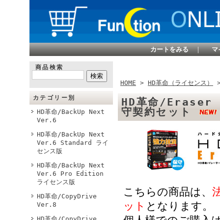
カートをみる
｜
マ
商品検索
HOME
>
HD革命（ライセンス）
カテゴリー別
HD革命/Eraser
守契約セット
HD革命/BackUp Next
Ver.6
HD革命/BackUp Next
Ver.6 Standard ライ
センス版
HD革命/BackUp Next
Ver.6 Pro Edition
ライセンス版
こちらの商品は、
HD革命/CopyDrive
ット
となります。
Ver.8
HD革命/CopyDrive