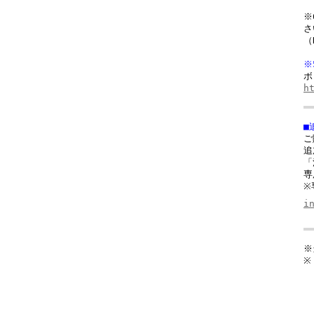
ご
※
さ
（
※
ボ
h
■
ご
追
「
専
※
i
※
※