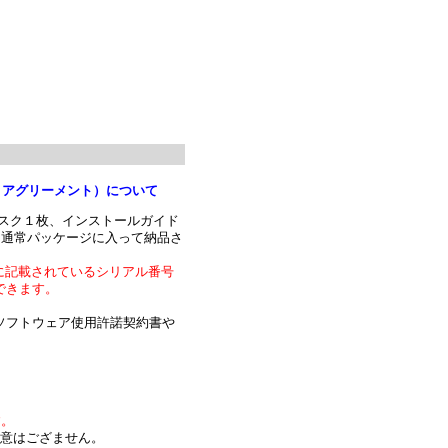
センス アグリーメント）について
ールディスク１枚、インストールガイド
、通常パッケージに入って納品さ
ンス証書に記載されているシリアル番号
できます。
ソフトウェア使用許諾契約書や
す。
のご用意はござません。