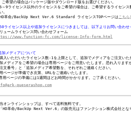
希望の場合はパッケージ版やダウンロード版をお選びください。
6～9ライセンス以外のライセンスをご希望の場合は、ご希望するライセンス
い。
HD革命/BackUp Next Ver.6 Standard ライセンスTOPページは
こちら
50ライセンス以上や追加ライセンスにつきましては、以下よりお問い合わせ
リュームライセンス問い合わせフォーム
ttps://www.function-fc.com/license-Info-form.html
追加メディアについて
購入いただいたライセンス数-1を上限として、追加でメディアをご注文いた
加メディアをご希望の場合は専用ページをご用意いたします。恐れ入ります
注文番号」と「追加メディア希望数を、それぞれご連絡ください。
用ページが準備でき次第、URLをご連絡いたします。
専用ページの準備には1週間ほどお時間がかかります。ご了承ください。
nfo@ark-queserashop.com
当オンラインショップは、すべて送料無料です。
「HD革命/BackUp Next Ver.6」の販売元はファンクション株式会社と