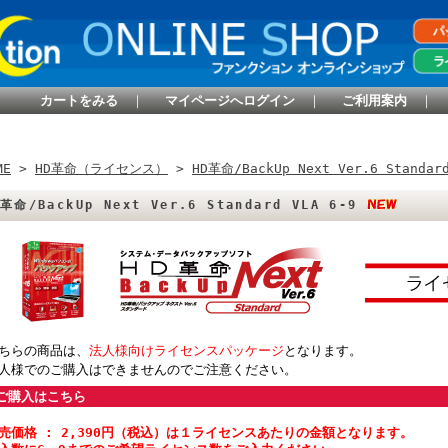
カートをみる
｜
マイページへログイン
｜
ご利用案内
｜
ME
>
HD革命（ライセンス）
>
HD革命/BackUp Next Ver.6 Stand
D革命/BackUp Next Ver.6 Standard VLA 6-9
ちらの商品は、
法人様向けライセンスパッケージ
となります。
人様でのご購入はできませんのでご注意ください。
ご購入はこちら
売価格 : 2,390円（税込）は１ライセンスあたりの金額となります。