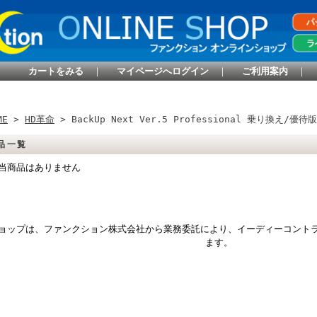
カートをみる
｜
マイページへログイン
｜
ご利用案内
｜
ME
>
HD革命
> BackUp Next Ver.5 Professional 乗り換え/優待
品一覧
当商品はありません
ョップは、ファンクション株式会社から業務委託により、イーディーコント
ます。